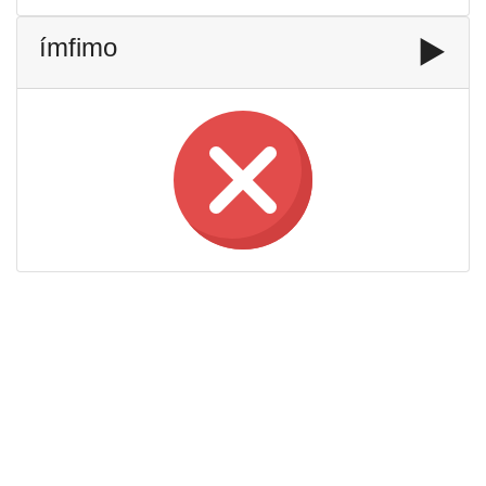
ímfimo
▶️