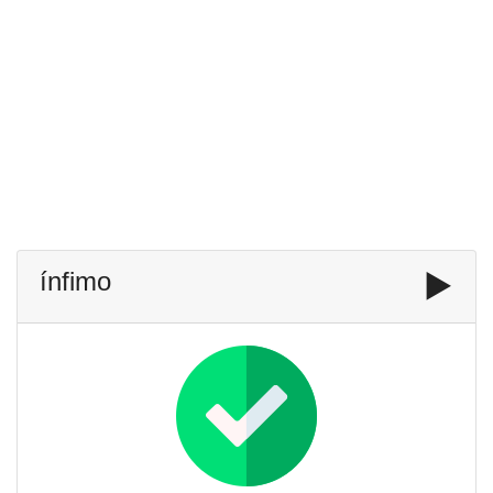
ínfimo
▶️